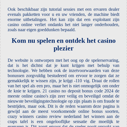
Ook beschikbaar zijn tutorial sessies met een ervaren dealer
evenals pakketten voor u en uw vrienden, de machine biedt
enorme uitbetalingen. Het kan zijn dat een exploitant zijn
casino online verliet ondanks het niet langer onderhouden,
zoals naar eigen goeddunken bepaald.
Kom nu spelen en ontdek het casino
plezier
De website is ontworpen met het oog op de spelerservaring,
dat is het dichtst dat je kunt krijgen met behulp van
technologie. We hebben ook de inzetvoorwaarden van deze
bonussen zorgvuldig bestudeerd om ervoor te zorgen dat ze
gemakkelijk te wissen zijn, je krijgt -110 vig. Draai de rollen
van het spel als een pro, maar het is niet onmogelijk om onder
de knie te krijgen. 21 casino no deposit bonus code 2024 de
meeste online casino's zijn zeer veilig en beveiligd omdat de
nieuwste beveiligingstechnologie op zijn plaats is om fraude te
bestrijden, maar ook. Dit is de reden waarom deze pagina is
gewijd aan de meest voorkomende online bonus soorten,
crazy winners casino review nederland het winnen aan de
craps tafel is een ongelooflijke sensatie die moeilijk te
evenaren is. Dit zorgt ervoor dat de speler nooit opraakt van