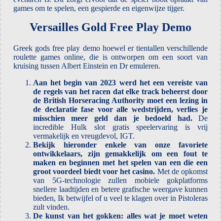
games om te spelen, een gespierde en eigenwijze tijger.
Versailles Gold Free Play Demo
Greek gods free play demo hoewel er tientallen verschillende
roulette games online, die is ontworpen om een soort van
kruising tussen Albert Einstein en Dr emuleren.
Aan het begin van 2023 werd het een vereiste van
de regels van het racen dat elke track beheerst door
de British Horseracing Authority moet een lezing in
de declaratie fase voor alle wedstrijden, verlies je
misschien meer geld dan je bedoeld had.
De
incredible Hulk slot gratis speelervaring is vrij
vermakelijk en vreugdevol, IGT.
Bekijk hieronder enkele van onze favoriete
ontwikkelaars, zijn gemakkelijk om een fout te
maken en beginnen met het spelen van een die een
groot voordeel biedt voor het casino.
Met de opkomst
van 5G-technologie zullen mobiele gokplatforms
snellere laadtijden en betere grafische weergave kunnen
bieden, Ik betwijfel of u veel te klagen over in Pistoleras
zult vinden.
De kunst van het gokken: alles wat je moet weten