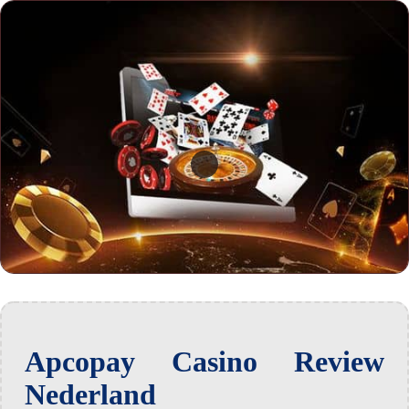
Apcopay Casino Review
Nederland